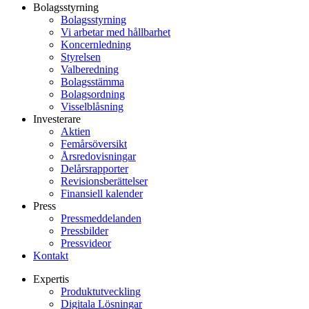
Bolagsstyrning
Bolagsstyrning
Vi arbetar med hållbarhet
Koncernledning
Styrelsen
Valberedning
Bolagsstämma
Bolagsordning
Visselblåsning
Investerare
Aktien
Femårsöversikt
Årsredovisningar
Delårsrapporter
Revisionsberättelser
Finansiell kalender
Press
Pressmeddelanden
Pressbilder
Pressvideor
Kontakt
Expertis
Produktutveckling
Digitala Lösningar