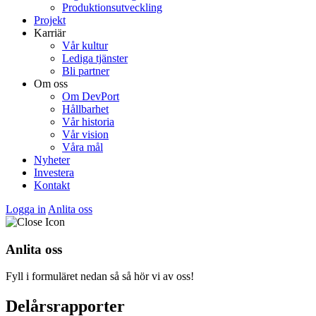
Produktionsutveckling
Projekt
Karriär
Vår kultur
Lediga tjänster
Bli partner
Om oss
Om DevPort
Hållbarhet
Vår historia
Vår vision
Våra mål
Nyheter
Investera
Kontakt
Logga in
Anlita oss
Anlita oss
Fyll i formuläret nedan så så hör vi av oss!
Delårsrapporter