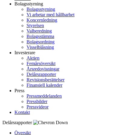
Bolagsstyrning
Bolagsstyrning
Vi arbetar med hållbarhet
Koncernledning
Styrelsen
Valberedning
Bolagsstämma
Bolagsordning
Visselblåsning
Investerare
Aktien
Femårsöversikt
Årsredovisningar
Delårsrapporter
Revisionsberättelser
Finansiell kalender
Press
Pressmeddelanden
Pressbilder
Pressvideor
Kontakt
Delårsrapporter
Översikt