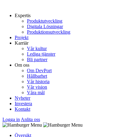
Expertis
Produktutveckling
Digitala Lösningar
Produktionsutveckling
Projekt
Karriär
Vår kultur
Lediga tjänster
Bli partner
Om oss
Om DevPort
Hållbarhet
Vår historia
Vår vision
Våra mål
Nyheter
Investera
Kontakt
Logga in
Anlita oss
Översikt