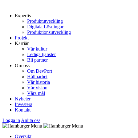
Expertis
Produktutveckling
Digitala Lösningar
Produktionsutveckling
Projekt
Karriär
Vår kultur
Lediga tjänster
Bli partner
Om oss
Om DevPort
Hållbarhet
Vår historia
Vår vision
Våra mål
Nyheter
Investera
Kontakt
Logga in
Anlita oss
Översikt