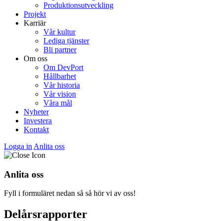
Produktionsutveckling
Projekt
Karriär
Vår kultur
Lediga tjänster
Bli partner
Om oss
Om DevPort
Hållbarhet
Vår historia
Vår vision
Våra mål
Nyheter
Investera
Kontakt
Logga in
Anlita oss
Anlita oss
Fyll i formuläret nedan så så hör vi av oss!
Delårsrapporter