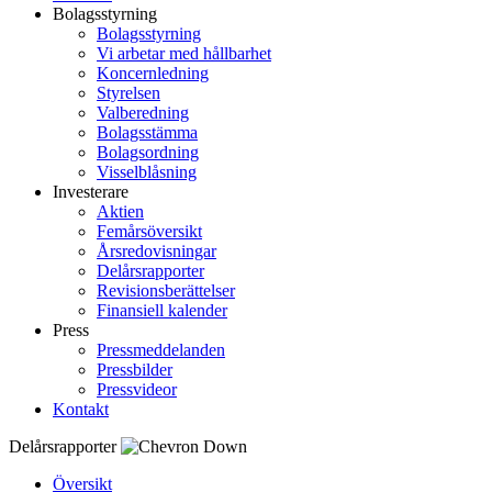
Bolagsstyrning
Bolagsstyrning
Vi arbetar med hållbarhet
Koncernledning
Styrelsen
Valberedning
Bolagsstämma
Bolagsordning
Visselblåsning
Investerare
Aktien
Femårsöversikt
Årsredovisningar
Delårsrapporter
Revisionsberättelser
Finansiell kalender
Press
Pressmeddelanden
Pressbilder
Pressvideor
Kontakt
Delårsrapporter
Översikt