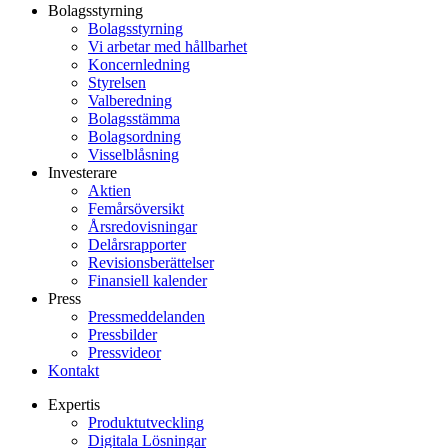
Bolagsstyrning
Bolagsstyrning
Vi arbetar med hållbarhet
Koncernledning
Styrelsen
Valberedning
Bolagsstämma
Bolagsordning
Visselblåsning
Investerare
Aktien
Femårsöversikt
Årsredovisningar
Delårsrapporter
Revisionsberättelser
Finansiell kalender
Press
Pressmeddelanden
Pressbilder
Pressvideor
Kontakt
Expertis
Produktutveckling
Digitala Lösningar