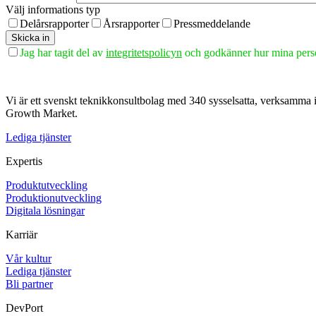
Välj informations typ
Delårsrapporter
Årsrapporter
Pressmeddelande
Jag har tagit del av
integritetspolicyn
och godkänner hur mina perso
Vi är ett svenskt teknikkonsultbolag med 340 sysselsatta, verksamma 
Growth Market.
Lediga tjänster
Expertis
Produktutveckling
Produktionutveckling
Digitala lösningar
Karriär
Vår kultur
Lediga tjänster
Bli partner
DevPort