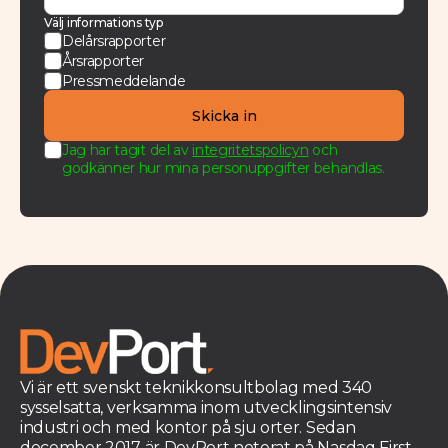
Välj informations typ
Delårsrapporter
Årsrapporter
Pressmeddelande
Jag har tagit del av
integritetspolicyn
och
godkänner hur mina personuppgifter behandlas.
Vi är ett svenskt teknikkonsultbolag med 340
sysselsatta, verksamma inom utvecklingsintensiv
industri och med kontor på sju orter. Sedan
december 2017 är DevPort noterat på Nasdaq First