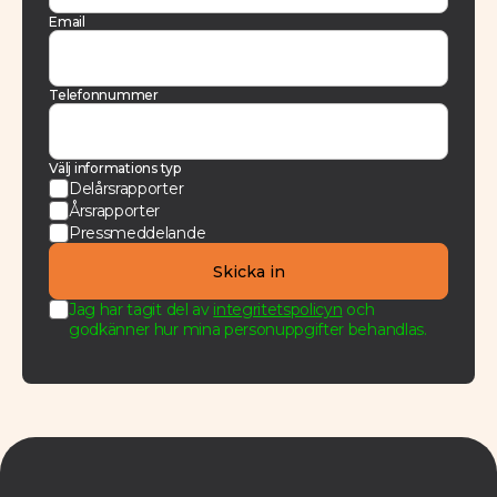
Email
Telefonnummer
Välj informations typ
Delårsrapporter
Årsrapporter
Pressmeddelande
Jag har tagit del av
integritetspolicyn
och
godkänner hur mina personuppgifter behandlas.