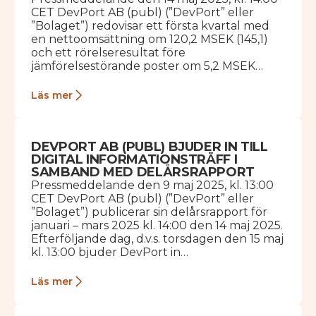
CET DevPort AB (publ) (”DevPort” eller
”Bolaget”) redovisar ett första kvartal med
en nettoomsättning om 120,2 MSEK (145,1)
och ett rörelseresultat före
jämförelsestörande poster om 5,2 MSEK
(11,0). Med beaktande av kalendereffekt
skulle…
Läs mer
DEVPORT AB (PUBL) BJUDER IN TILL
DIGITAL INFORMATIONSTRÄFF I
SAMBAND MED DELÅRSRAPPORT
Pressmeddelande den 9 maj 2025, kl. 13:00
CET DevPort AB (publ) (”DevPort” eller
”Bolaget”) publicerar sin delårsrapport för
januari – mars 2025 kl. 14:00 den 14 maj 2025.
Efterföljande dag, d.v.s. torsdagen den 15 maj
kl. 13:00 bjuder DevPort in…
Läs mer