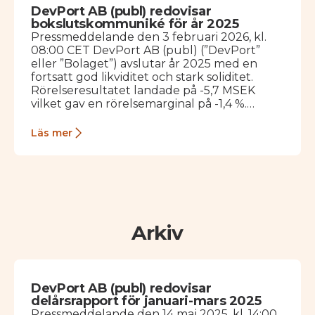
DevPort AB (publ) redovisar
bokslutskommuniké för år 2025
Pressmeddelande den 3 februari 2026, kl.
08:00 CET DevPort AB (publ) (”DevPort”
eller ”Bolaget”) avslutar år 2025 med en
fortsatt god likviditet och stark soliditet.
Rörelseresultatet landade på -5,7 MSEK
vilket gav en rörelsemarginal på -1,4 %.
Bolaget visar på…
Läs mer
Arkiv
DevPort AB (publ) redovisar
delårsrapport för januari-mars 2025
Pressmeddelande den 14 maj 2025, kl. 14:00