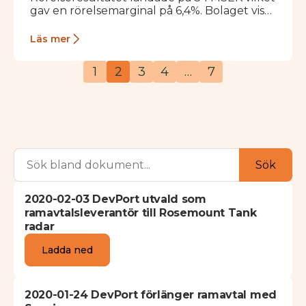
gav en rörelsemarginal på 6,4%. Bolaget visar
på en fortsatt finansiell stabilitet i en…
Läs mer
1
2
3
4
…
7
Sök
2020-02-03 DevPort utvald som
ramavtalsleverantör till Rosemount Tank
radar
Ladda ned
2020-01-24 DevPort förlänger ramavtal med