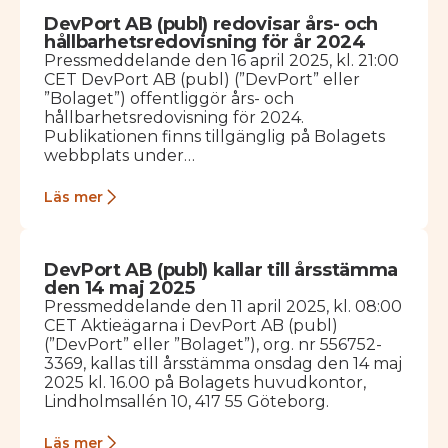
DevPort AB (publ) redovisar års- och
hållbarhetsredovisning för år 2024
Pressmeddelande den 16 april 2025, kl. 21:00
CET DevPort AB (publ) (”DevPort” eller
”Bolaget”) offentliggör års- och
hållbarhetsredovisning för 2024.
Publikationen finns tillgänglig på Bolagets
webbplats under
https://www.devport.se/rapporter/ Den
tryckta versionen kommer finnas tillgänglig
Läs mer
från och med den 28 april…
DevPort AB (publ) kallar till årsstämma
den 14 maj 2025
Pressmeddelande den 11 april 2025, kl. 08:00
CET Aktieägarna i DevPort AB (publ)
(”DevPort” eller ”Bolaget”), org. nr 556752-
3369, kallas till årsstämma onsdag den 14 maj
2025 kl. 16.00 på Bolagets huvudkontor,
Lindholmsallén 10, 417 55 Göteborg.
Läs mer