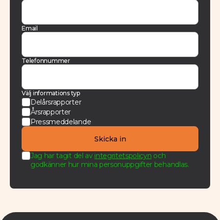
Email
Telefonnummer
Välj informations typ
Delårsrapporter
Årsrapporter
Pressmeddelande
Jag har tagit del av
integritetspolicyn
och
godkänner hur mina personuppgifter behandlas.