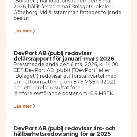
”Bolaget”) har idag, onsdagen den 6 maj
2026, hållit årsstämma i Bolagets lokaler i
Göteborg. Vid årsstämman fattades följande
beslut.
Läs mer
DevPort AB (publ) redovisar
delårsrapport för januari-mars 2026
Pressmeddelande den 6 maj 2026, kl. 14:00
CET DevPort AB (publ) (”DevPort” eller
”Bolaget”) redovisar ett första kvartal med
en nettoomsättning om 87,6 MSEK (120,2)
och ett rörelseresultat före
jämförelsestörande poster om -0,9 MSEK
(5,2). Året har inletts på en…
Läs mer
DevPort AB (publ) redovisar års- och
hållbarhetsredovisning för år 2025