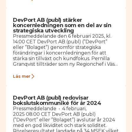
DevPort AB (publ) stärker
koncernledningen som en del av sin
strategiska utveckling
Pressmeddelande den 6 februari 2025, kl.
14:00 CET DevPort AB (publ) (”DevPort”
eller ”Bolaget”) genomför strategiska
förändringar i koncernledningen för att
stärka sin tillväxt och kundfokus. Pernilla
Granqvist tillträder som ny Regionchef i Väst,
Elsa Ahlenius går in i koncernledningen…
Läs mer
DevPort AB (publ) redovisar
bokslutskommuniké för år 2024
Pressmeddelande • 4 februari,
2025 08:00 CET DevPort AB (publ)
(”DevPort” eller ”Bolaget”) avslutar år 2024
med en god likviditet och stark soliditet.
Rörelseresultatet landade på 34 MSEK vilket