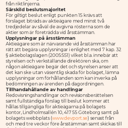
från riktlinjerna.
Särskild beslutsmajoritet
För giltigt beslut enligt punkten 15 krävs att
förslaget biträds av aktieägare med minst två
tredjedelar av såväl de avgivna rösterna som de
aktier som är företrädda vid årsstämman.
Upplysningar på årsstämman
Aktieägare som är närvarande vid årsstämman har
rätt att begära upplysningar i enlighet med 7 kap. 32
§ aktiebolagslagen (2005:551) vilket bl.a. innebär att
styrelsen och verkställande direktören ska, om
någon aktieägare begär det och styrelsen anser att
det kan ske utan väsentlig skada för bolaget, lämna
upplysningar om förhållanden som kan inverka på
bedömningen av ärenden på dagordningen.
Tillhandahållande av handlingar
Redovisningshandlingar
och revisionsberättelsen
samt fullständiga förslag till beslut kommer att
hållas tillgängliga för aktieägarna på bolagets
kontor, Lindholmsallén 10, 417 55 Göteborg samt på
bolagets webbplats (
www.devport.se
) senast från
och med tre veckor före årsstämman samt skickas till