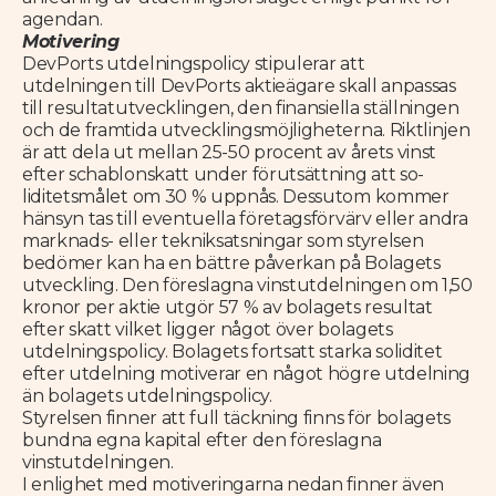
agendan.
Motivering
DevPorts utdelningspolicy stipulerar att
utdelningen till DevPorts aktieägare skall anpassas
till resultatutvecklingen, den finansiella ställningen
och de framtida utveckling­smöjligheterna. Riktlinjen
är att dela ut mellan 25-50 procent av årets vinst
efter schablonskatt under förutsättning att so­
liditetsmålet om 30 % uppnås. Dessutom kommer
hänsyn tas till eventuella företagsförvärv eller andra
marknads- eller tekniksatsningar som styrelsen
bedömer kan ha en bättre påverkan på Bolagets
utveckling. Den föreslagna vinstutdelningen om 1,50
kronor per aktie utgör 57 % av bolagets resultat
efter skatt vilket ligger något över bolagets
utdelningspolicy. Bolagets fortsatt starka soliditet
efter utdelning motiverar en något högre utdelning
än bolagets utdelningspolicy.
Styrelsen finner att full täckning finns för bolagets
bundna egna kapital efter den föreslagna
vinstutdelningen.
I enlighet med motiveringarna nedan finner även