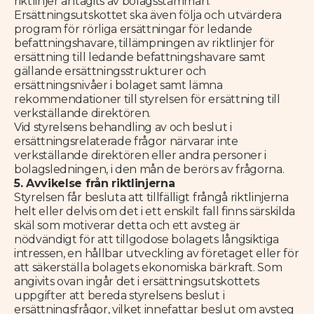
riktlinjer antagits av bolagsstämman.
Ersättningsutskottet ska även följa och utvärdera
program för rörliga ersättningar för ledande
befattningshavare, tillämpningen av riktlinjer för
ersättning till ledande befattningshavare samt
gällande ersättningsstrukturer och
ersättningsnivåer i bolaget samt lämna
rekommendationer till styrelsen för ersättning till
verkställande direktören.
Vid styrelsens behandling av och beslut i
ersättningsrelaterade frågor närvarar inte
verkställande direktören eller andra personer i
bolagsledningen, i den mån de berörs av frågorna.
5. Avvikelse från riktlinjerna
Styrelsen får besluta att tillfälligt frångå riktlinjerna
helt eller delvis om det i ett enskilt fall finns särskilda
skäl som motiverar detta och ett avsteg är
nödvändigt för att tillgodose bolagets långsiktiga
intressen, en hållbar utveckling av företaget eller för
att säkerställa bolagets ekonomiska bärkraft. Som
angivits ovan ingår det i ersättningsutskottets
uppgifter att bereda styrelsens beslut i
ersättningsfrågor, vilket innefattar beslut om avsteg