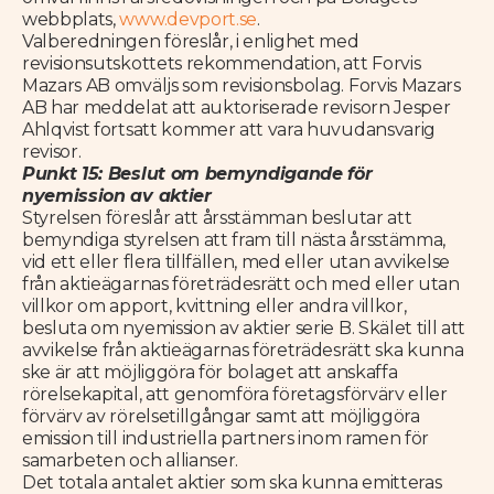
webbplats,
www.devport.se
.
Valberedningen föreslår, i enlighet med
revisionsutskottets rekommendation, att Forvis
Mazars AB omväljs som revisionsbolag. Forvis Mazars
AB har meddelat att auktoriserade revisorn Jesper
Ahlqvist fortsatt kommer att vara huvudansvarig
revisor.
Punkt 15: Beslut om bemyndigande för
nyemission av aktier
Styrelsen föreslår att årsstämman beslutar att
bemyndiga styrelsen att fram till nästa årsstämma,
vid ett eller flera tillfällen, med eller utan avvikelse
från aktieägarnas företrädesrätt och med eller utan
villkor om apport, kvittning eller andra villkor,
besluta om nyemission av aktier serie B. Skälet till att
avvikelse från aktieägarnas företrädesrätt ska kunna
ske är att möjliggöra för bolaget att anskaffa
rörelsekapital, att genomföra företagsförvärv eller
förvärv av rörelsetillgångar samt att möjliggöra
emission till industriella partners inom ramen för
samarbeten och allianser.
Det totala antalet aktier som ska kunna emitteras