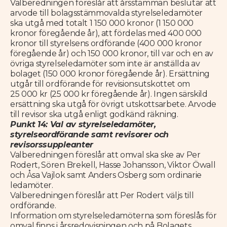
Valberedningen föreslår att årsstämman beslutar att
arvode till bolagsstämmovalda styrelseledamöter
ska utgå med totalt 1 150 000 kronor (1 150 000
kronor föregående år), att fördelas med 400 000
kronor till styrelsens ordförande (400 000 kronor
föregående år) och 150 000 kronor, till var och en av
övriga styrelseledamöter som inte är anställda av
bolaget (150 000 kronor föregående år). Ersättning
utgår till ordförande för revisionsutskottet om
25 000 kr (25 000 kr föregående år). Ingen särskild
ersättning ska utgå för övrigt utskottsarbete. Arvode
till revisor ska utgå enligt godkänd räkning.
Punkt 14: Val av styrelseledamöter,
styrelseordförande samt revisorer och
revisorssuppleanter
Valberedningen föreslår att omval ska ske av Per
Rodert, Sören Brekell, Hasse Johansson, Viktor Öwall
och Åsa Vajlok samt Anders Osberg som ordinarie
ledamöter.
Valberedningen föreslår att Per Rodert väljs till
ordförande.
Information om styrelseledamöterna som föreslås för
omval finns i årsredovisningen och på Bolagets