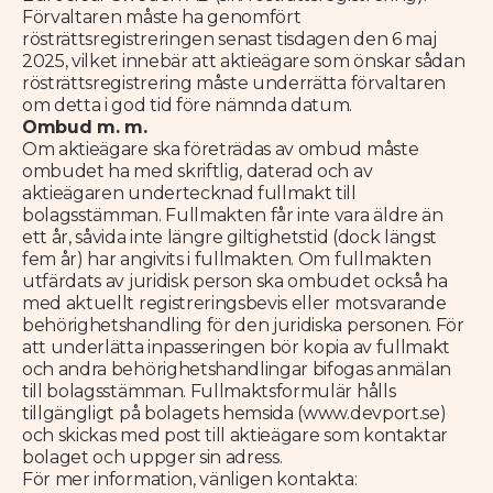
Förvaltaren måste ha genomfört
rösträttsregistreringen senast tisdagen den 6 maj
2025, vilket innebär att aktieägare som önskar sådan
rösträttsregistrering måste underrätta förvaltaren
om detta i god tid före nämnda datum.
Ombud m. m.
Om aktieägare ska företrädas av ombud måste
ombudet ha med skriftlig, daterad och av
aktieägaren undertecknad fullmakt till
bolagsstämman. Fullmakten får inte vara äldre än
ett år, såvida inte längre giltighetstid (dock längst
fem år) har angivits i fullmakten. Om fullmakten
utfärdats av juridisk person ska ombudet också ha
med aktuellt registreringsbevis eller motsvarande
behörighetshandling för den juridiska personen. För
att underlätta inpasseringen bör kopia av fullmakt
och andra behörighetshandlingar bifogas anmälan
till bolagsstämman. Fullmaktsformulär hålls
tillgängligt på bolagets hemsida (www.devport.se)
och skickas med post till aktieägare som kontaktar
bolaget och uppger sin adress.
För mer information, vänligen kontakta: