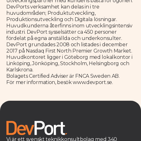
utvecklingspartner med kundens bästa för ögonen.
DevPorts verksamhet kan delas in i tre
huvudområden; Produktutveckling,
Produktionsutveckling och Digitala lösningar.
Huvudkunderna återfinns inom utvecklingsintensiv
industri. DevPort sysselsätter ca 450 personer
fördelat på egna anställda och underkonsulter.
DevPort grundades 2008 och listades i december
2017 på Nasdaq First North Premier Growth Market.
Huvudkontoret ligger i Göteborg med lokalkontor i
Linköping, Jönköping, Stockholm, Helsingborg och
Karlskrona.
Bolagets Certified Adviser är FNCA Sweden AB.
För mer information, besök www.devport.se.
Vi är ett svenskt teknikkonsultbolag med 340