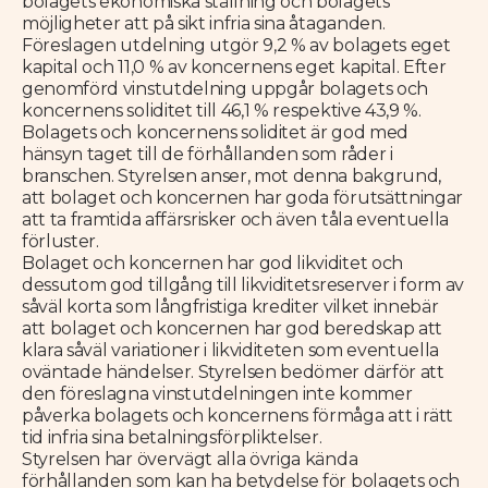
bolagets ekonomiska ställning och bolagets
möjligheter att på sikt infria sina åtaganden.
Föreslagen utdelning utgör 9,2 % av bolagets eget
kapital och 11,0 % av koncernens eget kapital. Efter
genomförd vinstutdelning uppgår bolagets och
koncernens soliditet till 46,1 % respektive 43,9 %.
Bolagets och koncernens soliditet är god med
hänsyn taget till de förhållanden som råder i
branschen. Styrelsen anser, mot denna bakgrund,
att bolaget och koncernen har goda förutsättningar
att ta framtida affärsrisker och även tåla eventuella
förluster.
Bolaget och koncernen har god likviditet och
dessutom god tillgång till likviditetsreserver i form av
såväl korta som långfristiga krediter vilket innebär
att bolaget och koncernen har god beredskap att
klara såväl variationer i likviditeten som eventuella
oväntade händelser. Styrelsen bedömer därför att
den föreslagna vinstutdelningen inte kommer
påverka bolagets och koncernens förmåga att i rätt
tid infria sina betalningsförpliktelser.
Styrelsen har övervägt alla övriga kända
förhållanden som kan ha betydelse för bolagets och