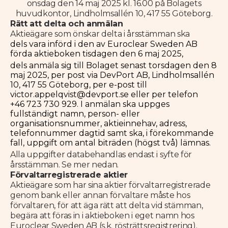
onsdag den 14 maj 2025 kl. 16.00 på Bolagets
huvudkontor, Lindholmsallén 10, 417 55 Göteborg.
Rätt att delta och anmälan
Aktieägare som önskar delta i årsstämman ska
dels vara införd i den av Euroclear Sweden AB
förda aktieboken tisdagen den 6 maj 2025,
dels anmäla sig till Bolaget senast torsdagen den 8
maj 2025, per post via DevPort AB, Lindholmsallén
10, 417 55 Göteborg, per e-post till
victor.appelqvist@devport.se eller per telefon
+46 723 730 929. I anmälan ska uppges
fullständigt namn, person- eller
organisationsnummer, aktieinnehav, adress,
telefonnummer dagtid samt ska, i förekommande
fall, uppgift om antal biträden (högst två) lämnas.
Alla uppgifter databehandlas endast i syfte för
årsstämman. Se mer nedan.
Förvaltarregistrerade aktier
Aktieägare som har sina aktier förvaltarregistrerade
genom bank eller annan förvaltare måste hos
förvaltaren, för att äga rätt att delta vid stämman,
begära att föras in i aktieboken i eget namn hos
Euroclear Sweden AB (s.k. rösträttsregistrering).