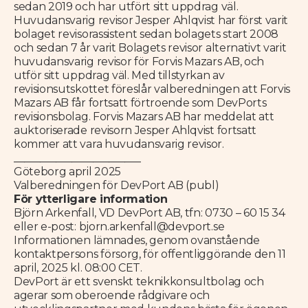
sedan 2019 och har utfört sitt uppdrag väl.
Huvudansvarig revisor Jesper Ahlqvist har först varit
bolaget revisorassistent sedan bolagets start 2008
och sedan 7 år varit Bolagets revisor alternativt varit
huvudansvarig revisor för Forvis Mazars AB, och
utför sitt uppdrag väl. Med tillstyrkan av
revisionsutskottet föreslår valberedningen att Forvis
Mazars AB får fortsatt förtroende som DevPorts
revisionsbolag. Forvis Mazars AB har meddelat att
auktoriserade revisorn Jesper Ahlqvist fortsatt
kommer att vara huvudansvarig revisor.
________________________
Göteborg april 2025
Valberedningen för DevPort AB (publ)
För ytterligare information
Björn Arkenfall, VD DevPort AB, tfn: 0730 – 60 15 34
eller e-post: bjorn.arkenfall@devport.se
Informationen lämnades, genom ovanstående
kontaktpersons försorg, för offentliggörande den 11
april, 2025 kl. 08:00 CET.
DevPort är ett svenskt teknikkonsultbolag och
agerar som oberoende rådgivare och