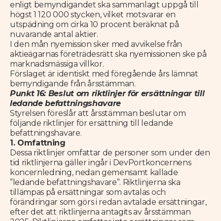
enligt bemyndigandet ska sammanlagt uppgå till
högst 1 120 000 stycken, vilket motsvarar en
utspädning om cirka 10 procent beräknat på
nuvarande antal aktier.
I den mån nyemission sker med avvikelse från
aktieägarnas företrädesrätt ska nyemissionen ske på
marknadsmässiga villkor.
Förslaget är identiskt med föregående års lämnat
bemyndigande från årsstämman.
Punkt 16: Beslut om riktlinjer för ersättningar till
ledande befattningshavare
Styrelsen föreslår att årsstämman beslutar om
följande riktlinjer för ersättning till ledande
befattningshavare.
1. Omfattning
Dessa riktlinjer omfattar de personer som under den
tid riktlinjerna gäller ingår i DevPortkoncernens
koncernledning, nedan gemensamt kallade
”ledande befattningshavare”. Riktlinjerna ska
tillämpas på ersättningar som avtalas och
förändringar som görs i redan avtalade ersättningar,
efter det att riktlinjerna antagits av årsstämman