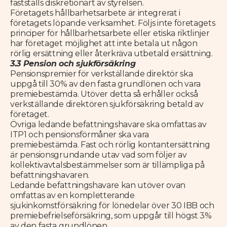
fastställs diskretionärt av styrelsen.
Företagets hållbarhetsarbete är integrerat i
företagets löpande verksamhet. Följs inte företagets
principer för hållbarhetsarbete eller etiska riktlinjer
har företaget möjlighet att inte betala ut någon
rörlig ersättning eller återkräva utbetald ersättning.
3.3 Pension och sjukförsäkring
Pensionspremier för verkställande direktör ska
uppgå till 30% av den fasta grundlönen och vara
premiebestämda. Utöver detta så erhåller också
verkställande direktören sjukförsäkring betald av
företaget.
Övriga ledande befattningshavare ska omfattas av
ITP1 och pensionsförmåner ska vara
premiebestämda. Fast och rörlig kontantersättning
är pensionsgrundande utav vad som följer av
kollektivavtalsbestämmelser som är tillämpliga på
befattningshavaren.
Ledande befattningshavare kan utöver ovan
omfattas av en kompletterande
sjukinkomstförsäkring för lönedelar över 30 IBB och
premiebefrielseförsäkring, som uppgår till högst 3%
av den fasta grundlönen.