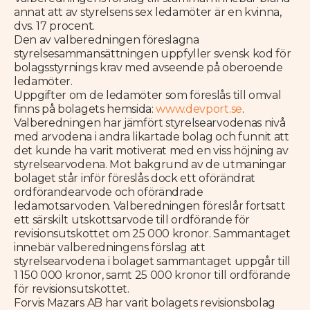
annat att av styrelsens sex ledamöter är en kvinna,
dvs. 17 procent.
Den av valberedningen föreslagna
styrelsesammansättningen uppfyller svensk kod för
bolagsstyrnings krav med avseende på oberoende
ledamöter.
Uppgifter om de ledamöter som föreslås till omval
finns på bolagets
hemsida:
www.devport.se
.
Valberedningen har jämfört styrelsearvodenas nivå
med arvodena i andra likartade bolag och funnit att
det kunde ha varit motiverat med en viss höjning av
styrelsearvodena. Mot bakgrund av de utmaningar
bolaget står inför föreslås dock ett oförändrat
ordförandearvode och oförändrade
ledamotsarvoden. Valberedningen föreslår fortsatt
ett särskilt utskottsarvode till ordförande för
revisionsutskottet om 25 000 kronor. Sammantaget
innebär valberedningens förslag att
styrelsearvodena i bolaget sammantaget uppgår till
1 150 000 kronor, samt 25 000 kronor till ordförande
för revisionsutskottet.
Forvis Mazars AB har varit bolagets revisionsbolag