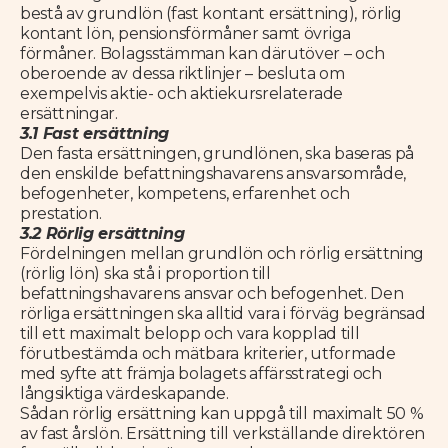
bestå av grundlön (fast kontant ersättning), rörlig
kontant lön, pensionsförmåner samt övriga
förmåner. Bolagsstämman kan därutöver – och
oberoende av dessa riktlinjer – besluta om
exempelvis aktie- och aktiekursrelaterade
ersättningar.
3.1 Fast ersättning
Den fasta ersättningen, grundlönen, ska baseras på
den enskilde befattningshavarens ansvarsområde,
befogenheter, kompetens, erfarenhet och
prestation.
3.2 Rörlig ersättning
Fördelningen mellan grundlön och rörlig ersättning
(rörlig lön) ska stå i proportion till
befattningshavarens ansvar och befogenhet. Den
rörliga ersättningen ska alltid vara i förväg begränsad
till ett maximalt belopp och vara kopplad till
förutbestämda och mätbara kriterier, utformade
med syfte att främja bolagets affärsstrategi och
långsiktiga värdeskapande.
Sådan rörlig ersättning kan uppgå till maximalt 50 %
av fast årslön.
Ersättning till verkställande direktören