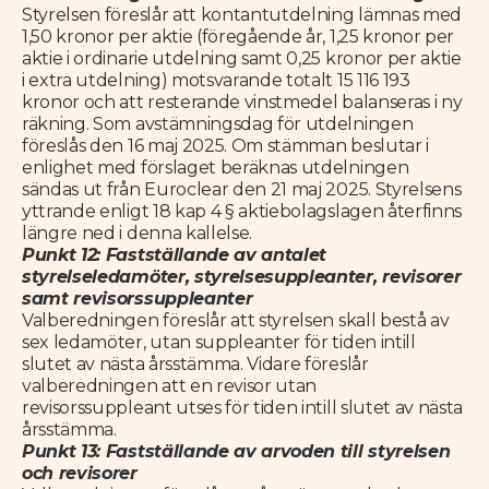
Styrelsen föreslår att kontantutdelning lämnas med
1,50 kronor per aktie (föregående år, 1,25 kronor per
aktie i ordinarie utdelning samt 0,25 kronor per aktie
i extra utdelning) motsvarande totalt 15 116 193
kronor och att resterande vinstmedel balanseras i ny
räkning. Som avstämningsdag för utdelningen
föreslås den 16 maj 2025. Om stämman beslutar i
enlighet med förslaget beräknas utdelningen
sändas ut från Euroclear den 21 maj 2025. Styrelsens
yttrande enligt 18 kap 4 § aktiebolagslagen återfinns
längre ned i denna kallelse.
Punkt 12: Fastställande av antalet
styrelseledamöter, styrelsesuppleanter, revisorer
samt revisorssuppleanter
Valberedningen föreslår
att styrelsen skall bestå av
sex ledamöter, utan suppleanter för tiden intill
slutet av nästa årsstämma. Vidare föreslår
valberedningen att en revisor utan
revisorssuppleant utses för tiden intill slutet av nästa
årsstämma.
Punkt 13: Fastställande av arvoden till styrelsen
och revisorer