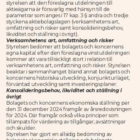
styrelsen att den föreslagna utdelningen till
aktieägarna är försvarlig med hänsyn till de
parametrar som anges i 17 kap. 3 § andra och tredje
styckena aktiebolagslagen (verksamhetens art,
omfattning och risker samt konsolideringsbehov,
likviditet och ställning i övrigt).
Verksamhetens art, omfattning och risker
Styrelsen bedömer att bolagets och koncernens
egna kapital efter den föreslagna vinstutdelningen
kommer att vara tillräckligt stort i relation till
verksamhetens art, omfattning och risker. Styrelsen
beaktar i sammanhanget bland annat bolagets och
koncernens historiska utveckling, konjunkturläget,
förväntad utveckling samt investeringsplaner.
Konsolideringsbehov, likviditet och ställning i
övrigt
Bolagets och koncernens ekonomiska ställning per
den 31 december 2024 framgår av årsredovisningen
för 2024. Där framgår också vilka principer som
tillämpats för värdering av tillgångar, avsättningar
och skulder.
Styrelsen har gjort en allsidig bedömning av