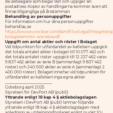
de aktieägare som begär det och uppger sin
postadress. Kopior av handlingarna kommer även att
finnas tillgängliga på årsstämman.
Behandling av personuppgifter
För information om hur dina personuppgifter
behandlas, se
https://www.euroclear.com/dam/ESw/Legal/Integritetsp
bolagsstammor-svenska.pdf
.
Uppgift om antal aktier och röster i Bolaget
Vid tidpunkten för utfärdandet av kallelsen uppgick
det totala antalet aktier i bolaget till 10 077 462 och
det totala antalet röster uppgick till 12 237 462 varav
9 837 462 aktier av serie B (sammanlagt 9 837 462
röster) och 240 000 aktier av serie A (sammanlagt 2
400 000 röster). Bolaget innehar vid tidpunkten för
utfärdandet av kallelsen inga egna aktier.
________________________
Göteborg april 2025
Styrelsen för DevPort AB (publ))
Yttrande enligt 18 kap 4 § aktiebolagslagen
Styrelsen i DevPort AB (publ) lämnar följande
yttrande enligt 18 kap. 4 § aktiebolagslagen med
anledning av utdelningsförslaget enligt punkt 10 i