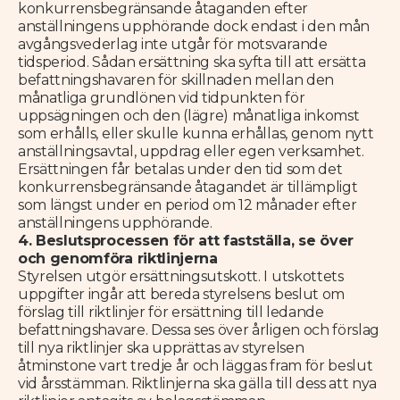
konkurrensbegränsande åtaganden efter
anställningens upphörande dock endast i den mån
avgångsvederlag inte utgår för motsvarande
tidsperiod. Sådan ersättning ska syfta till att ersätta
befattningshavaren för skillnaden mellan den
månatliga grundlönen vid tidpunkten för
uppsägningen och den (lägre) månatliga inkomst
som erhålls, eller skulle kunna erhållas, genom nytt
anställningsavtal, uppdrag eller egen verksamhet.
Ersättningen får betalas under den tid som det
konkurrensbegränsande åtagandet är tillämpligt
som längst under en period om 12 månader efter
anställningens upphörande.
4. Beslutsprocessen för att fastställa, se över
och genomföra riktlinjerna
Styrelsen utgör ersättningsutskott. I utskottets
uppgifter ingår att bereda styrelsens beslut om
förslag till riktlinjer för ersättning till ledande
befattningshavare. Dessa ses över årligen och förslag
till nya riktlinjer ska upprättas av styrelsen
åtminstone vart tredje år och läggas fram för beslut
vid årsstämman. Riktlinjerna ska gälla till dess att nya