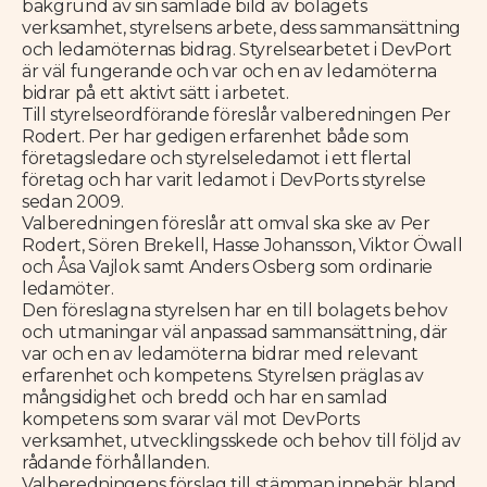
bakgrund av sin samlade bild av bolagets
verksamhet, styrelsens arbete, dess sammansättning
och ledamöternas bidrag. Styrelsearbetet i DevPort
är väl fungerande och var och en av ledamöterna
bidrar på ett aktivt sätt i arbetet.
Till styrelseordförande föreslår valberedningen Per
Rodert. Per har gedigen erfarenhet både som
företagsledare och styrelseledamot i ett flertal
företag och har varit ledamot i DevPorts styrelse
sedan 2009.
Valberedningen föreslår att omval ska ske av Per
Rodert, Sören Brekell, Hasse Johansson, Viktor Öwall
och Åsa Vajlok samt Anders Osberg som ordinarie
ledamöter.
Den föreslagna styrelsen har en till bolagets behov
och utmaningar väl anpassad sammansättning, där
var och en av ledamöterna bidrar med relevant
erfarenhet och kompetens. Styrelsen präglas av
mångsidighet och bredd och har en samlad
kompetens som svarar väl mot DevPorts
verksamhet, utvecklingsskede och behov till följd av
rådande förhållanden.
Valberedningens förslag till stämman innebär bland