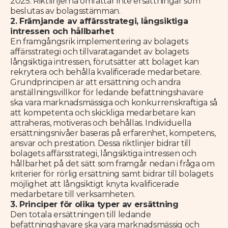
2025. Riktlinjerna omfattar inte ersättningar som
beslutas av bolagsstämman.
2. Främjande av affärsstrategi, långsiktiga
intressen och hållbarhet
En framgångsrik implementering av bolagets
affärsstrategi och tillvaratagandet av bolagets
långsiktiga intressen, förutsätter att bolaget kan
rekrytera och behålla kvalificerade medarbetare.
Grundprincipen är att ersättning och andra
anställningsvillkor för ledande befattningshavare
ska vara marknadsmässiga och konkurrenskraftiga så
att kompetenta och skickliga medarbetare kan
attraheras, motiveras och behållas. Individuella
ersättningsnivåer baseras på erfarenhet, kompetens,
ansvar och prestation. Dessa riktlinjer bidrar till
bolagets affärsstrategi, långsiktiga intressen och
hållbarhet på det sätt som framgår nedan i fråga om
kriterier för rörlig ersättning samt bidrar till bolagets
möjlighet att långsiktigt knyta kvalificerade
medarbetare till verksamheten.
3. Principer för olika typer av ersättning
Den totala ersättningen till ledande
befattningshavare ska vara marknadsmässig och