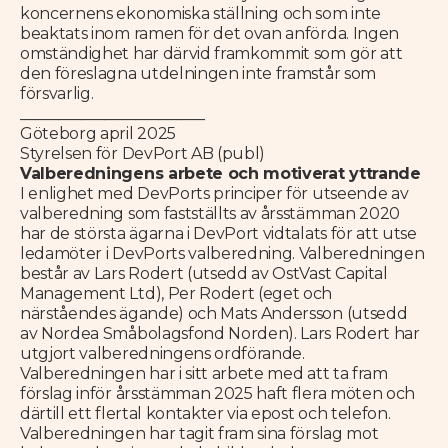
koncernens ekonomiska ställning och som inte
beaktats inom ramen för det ovan anförda. Ingen
omständighet har därvid framkommit som gör att
den föreslagna utdelningen inte framstår som
försvarlig.
________________________
Göteborg april 2025
Styrelsen för DevPort AB (publ)
Valberedningens arbete och motiverat yttrande
I enlighet med DevPorts principer för utseende av
valberedning som fastställts av årsstämman 2020
har de största ägarna i DevPort vidtalats för att utse
ledamöter i DevPorts valberedning. Valberedningen
består av Lars Rodert (utsedd av OstVast Capital
Management Ltd), Per Rodert (eget och
närståendes ägande) och Mats Andersson (utsedd
av Nordea Småbolagsfond Norden). Lars Rodert har
utgjort valberedningens ordförande.
Valberedningen har i sitt arbete med att ta fram
förslag inför årsstämman 2025 haft flera möten och
därtill ett flertal kontakter via epost och telefon.
Valberedningen har tagit fram sina förslag mot