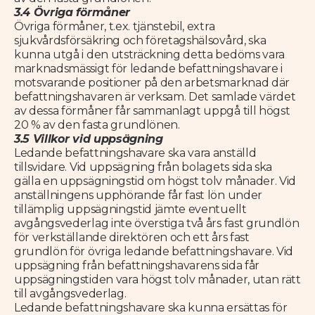
3.4 Övriga förmåner
Övriga förmåner, t.ex. tjänstebil, extra
sjukvårdsförsäkring och företagshälsovård, ska
kunna utgå i den utsträckning detta bedöms vara
marknadsmässigt för ledande befattningshavare i
motsvarande positioner på den arbetsmarknad där
befattningshavaren är verksam. Det samlade värdet
av dessa förmåner får sammanlagt uppgå till högst
20 % av den fasta grundlönen.
3.5 Villkor vid uppsägning
Ledande befattningshavare ska vara anställd
tillsvidare. Vid uppsägning från bolagets sida ska
gälla en uppsägningstid om högst tolv månader. Vid
anställningens upphörande får fast lön under
tillämplig uppsägningstid jämte eventuellt
avgångsvederlag inte överstiga två års fast grundlön
för verkställande direktören och ett års fast
grundlön för övriga ledande befattningshavare. Vid
uppsägning från befattningshavarens sida får
uppsägningstiden vara högst tolv månader, utan rätt
till avgångsvederlag.
Ledande befattningshavare ska kunna ersättas för