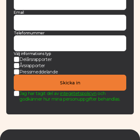
Email
Telefonnummer
Välj informations typ
Delårsrapporter
Årsrapporter
Pressmeddelande
Jag har tagit del av
integritetspolicyn
och
godkänner hur mina personuppgifter behandlas.