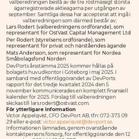
valberedningen bestå av de tre röstmässigt största
ägarregistrerade aktieägarna per utgången av
september. Samtliga dessa har accepterat att ingå i
valberedningen som därmed består av;
Lars Rodert (valberedningens ordförande), som
representant för OstVast Capital Management Ltd
Per Rodert (styrelsens ordförande), som
representant för privat och närståendes ägande
Mats Andersson, som representant för Nordea
Småbolagsfond Norden
DevPorts årsstämma 2025 kommer hållas på
bolagets huvudkontor i Göteborg i maj 2025. I
samband med offentliggörandet av DevPorts
rapport för det tredje kvartalet 2024 den 5
november kommunicerades en komplett finansiell
kalender för 2025. Förslag till valberedningen
skickas till lars.rodert@ostvast.com.
För ytterligare information
Victor Appelqvist, CFO DevPort AB, tfn: 072-373 09
29 eller e-post:
victor.appelqvist@devport.se
.
Informationen lämnades, genom ovanstående
kontaktpersons försorg, för offentliggörande den 12