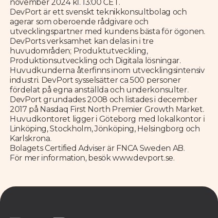
november 2024 kl. 13:00 CET.
DevPort är ett svenskt teknikkonsultbolag och
agerar som oberoende rådgivare och
utvecklingspartner med kundens bästa för ögonen.
DevPorts verksamhet kan delas in i tre
huvudområden; Produktutveckling,
Produktionsutveckling och Digitala lösningar.
Huvudkunderna återfinns inom utvecklingsintensiv
industri. DevPort sysselsätter ca 500 personer
fördelat på egna anställda och underkonsulter.
DevPort grundades 2008 och listades i december
2017 på Nasdaq First North Premier Growth Market.
Huvudkontoret ligger i Göteborg med lokalkontor i
Linköping, Stockholm, Jönköping, Helsingborg och
Karlskrona.
Bolagets Certified Adviser är FNCA Sweden AB.
För mer information, besök www.devport.se.