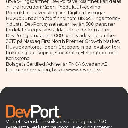
utvecklingspartner. DevPorts verksamhet kan delas
in i tre huvudområden; Produktutveckling,
Produktionsutveckling och Digitala lösningar.
Huvudkunderna återfinns inom utvecklingsintensiv
industri. DevPort sysselsätter fler än 500 personer
fördelat på egna anställda och underkonsulter.
DevPort grundades 2008 och listades i december
2017 på Nasdaq First North Premier Growth Market.
Huvudkontoret ligger i Göteborg med lokalkontor i
Linköping, Jönköping, Stockholm, Helsingborg och
Karlskrona.
Bolagets Certified Adviser är FNCA Sweden AB.
För mer information, besök www.devport.se.
Vi är ett svenskt teknikkonsultbolag med 340
sysselsatta, verksamma inom utvecklingsintensiv