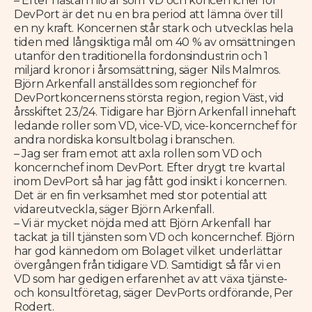
– Efter nästan nio år som VD och koncernchef för
DevPort är det nu en bra period att lämna över till
en ny kraft. Koncernen står stark och utvecklas hela
tiden med långsiktiga mål om 40 % av omsättningen
utanför den traditionella fordonsindustrin och 1
miljard kronor i årsomsättning, säger Nils Malmros.
Björn Arkenfall anställdes som regionchef för
DevPortkoncernens största region, region Väst, vid
årsskiftet 23/24. Tidigare har Björn Arkenfall innehaft
ledande roller som VD, vice-VD, vice-koncernchef för
andra nordiska konsultbolag i branschen.
– Jag ser fram emot att axla rollen som VD och
koncernchef inom DevPort. Efter drygt tre kvartal
inom DevPort så har jag fått god insikt i koncernen.
Det är en fin verksamhet med stor potential att
vidareutveckla, säger Björn Arkenfall.
– Vi är mycket nöjda med att Björn Arkenfall har
tackat ja till tjänsten som VD och koncernchef. Björn
har god kännedom om Bolaget vilket underlättar
övergången från tidigare VD. Samtidigt så får vi en
VD som har gedigen erfarenhet av att växa tjänste-
och konsultföretag, säger DevPorts ordförande, Per
Rodert.