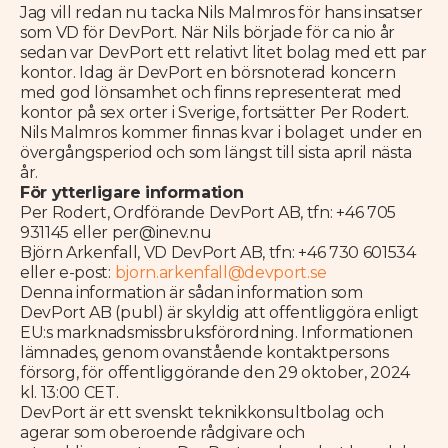
Jag vill redan nu tacka Nils Malmros för hans insatser
som VD för DevPort. När Nils började för ca nio år
sedan var DevPort ett relativt litet bolag med ett par
kontor. Idag är DevPort en börsnoterad koncern
med god lönsamhet och finns representerat med
kontor på sex orter i Sverige, fortsätter Per Rodert.
Nils Malmros kommer finnas kvar i bolaget under en
övergångsperiod och som längst till sista april nästa
år.
För ytterligare information
Per Rodert, Ordförande DevPort AB, tfn: +46 705
931145 eller per@inev.nu
Björn Arkenfall, VD DevPort AB, tfn: +46 730 601534
eller e-post:
bjorn.arkenfall@devport.se
Denna information är sådan information som
DevPort AB (publ) är skyldig att offentliggöra enligt
EU:s marknadsmissbruksförordning. Informationen
lämnades, genom ovanstående kontaktpersons
försorg, för offentliggörande den 29 oktober, 2024
kl. 13:00 CET.
DevPort är ett svenskt teknikkonsultbolag och
agerar som oberoende rådgivare och