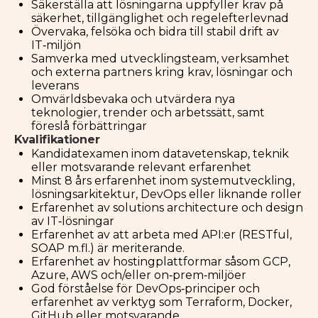
Säkerställa att lösningarna uppfyller krav på
säkerhet, tillgänglighet och regelefterlevnad
Övervaka, felsöka och bidra till stabil drift av
IT‑miljön
Samverka med utvecklingsteam, verksamhet
och externa partners kring krav, lösningar och
leverans
Omvärldsbevaka och utvärdera nya
teknologier, trender och arbetssätt, samt
föreslå förbättringar
Kvalifikationer
Kandidatexamen inom datavetenskap, teknik
eller motsvarande relevant erfarenhet
Minst 8 års erfarenhet inom systemutveckling,
lösningsarkitektur, DevOps eller liknande roller
Erfarenhet av solutions architecture och design
av IT‑lösningar
Erfarenhet av att arbeta med API:er (RESTful,
SOAP m.fl.) är meriterande.
Erfarenhet av hostingplattformar såsom GCP,
Azure, AWS och/eller on‑prem‑miljöer
God förståelse för DevOps‑principer och
erfarenhet av verktyg som Terraform, Docker,
GitHub eller motsvarande