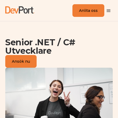
Anlita oss
Senior .NET / C#
Utvecklare
Ansök nu