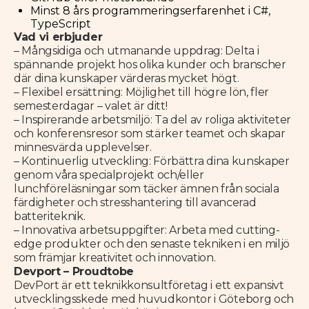
Minst 8 års programmeringserfarenhet i C#,
TypeScript
Vad vi erbjuder
– Mångsidiga och utmanande uppdrag: Delta i
spännande projekt hos olika kunder och branscher
där dina kunskaper värderas mycket högt.
– Flexibel ersättning: Möjlighet till högre lön, fler
semesterdagar – valet är ditt!
– Inspirerande arbetsmiljö: Ta del av roliga aktiviteter
och konferensresor som stärker teamet och skapar
minnesvärda upplevelser.
– Kontinuerlig utveckling: Förbättra dina kunskaper
genom våra specialprojekt och/eller
lunchföreläsningar som täcker ämnen från sociala
färdigheter och stresshantering till avancerad
batteriteknik.
– Innovativa arbetsuppgifter: Arbeta med cutting-
edge produkter och den senaste tekniken i en miljö
som främjar kreativitet och innovation.
Devport – Proudtobe
DevPort är ett teknikkonsultföretag i ett expansivt
utvecklingsskede med huvudkontor i Göteborg och