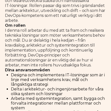
och vidareutveckla stabila och framtidssäkra
IT‑lösningar. Rollen passar dig som trivs i gränslandet
mellan arkitektur, utveckling och drift – och som har
DevOps‑kompetens som ett naturligt verktyg i ditt
arbete.
Om rollen
I denna roll arbetar du med att ta fram och realisera
tekniska lösningar som möter verksamhetens behov
och mål. Du är delaktig i hela kedjan – från
kravdialog, arkitektur och systemintegration till
implementation, uppföljning och kontinuerlig
förbättring. DevOps‑principer och
automationslösningar är en viktig del av hur vi
arbetar, men inte rollens huvudsakliga fokus.
Dina ansvarsområden
Designa och implementera IT‑lösningar som är i
linje med verksamhetens krav, mål och
långsiktiga strategi
Delta i arkitektur- och ingenjörsarbete för våra
olika system och lösningar
Arbeta med systemintegration, samt bygga och
förvalta integrationer mellan plattformar och
system