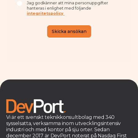
Vi är ett svenskt teknikkonsultbolag med 340
sysselsatta, verksamma inom utvecklingsintensiv
industri och med kontor på sju orter. Sedan
december 2017 är DevPort noterat på Nasdaq First