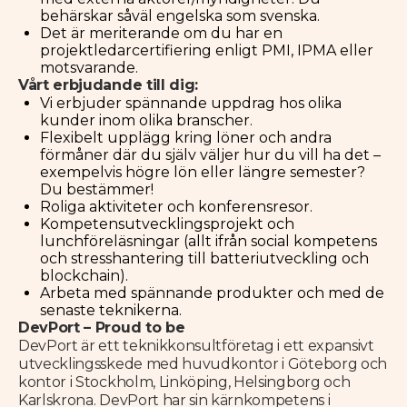
behärskar såväl engelska som svenska.
Det är meriterande om du har en
projektledarcertifiering enligt PMI, IPMA eller
motsvarande.
Vårt erbjudande till dig:
Vi erbjuder spännande uppdrag hos olika
kunder inom olika branscher.
Flexibelt upplägg kring löner och andra
förmåner där du själv väljer hur du vill ha det –
exempelvis högre lön eller längre semester?
Du bestämmer!
Roliga aktiviteter och konferensresor.
Kompetensutvecklingsprojekt och
lunchföreläsningar (allt ifrån social kompetens
och stresshantering till batteriutveckling och
blockchain).
Arbeta med spännande produkter och med de
senaste teknikerna.
DevPort – Proud to be
DevPort är ett teknikkonsultföretag i ett expansivt
utvecklingsskede med huvudkontor i Göteborg och
kontor i Stockholm, Linköping, Helsingborg och
Karlskrona. DevPort har sin kärnkompetens i