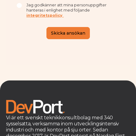
Vi är ett svenskt teknikkonsultbolag med 340
sysselsatta, verksamma inom utvecklingsintensiv
industri och med kontor på sju orter. Sedan
december 2017 är DevPort noterat på Nasdaq First