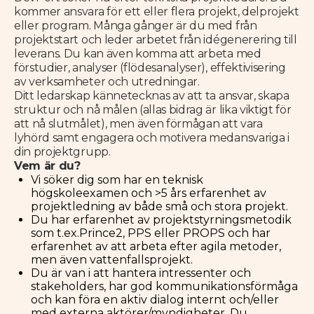
kommer ansvara för ett eller flera projekt, delprojekt
eller program. Många gånger är du med från
projektstart och leder arbetet från idégenerering till
leverans. Du kan även komma att arbeta med
förstudier, analyser (flödesanalyser), effektivisering
av verksamheter och utredningar.
Ditt ledarskap kännetecknas av att ta ansvar, skapa
struktur och nå målen (allas bidrag är lika viktigt för
att nå slutmålet), men även förmågan att vara
lyhörd samt engagera och motivera medansvariga i
din projektgrupp.
Vem är du?
Vi söker dig som har en teknisk
högskoleexamen och >5 års erfarenhet av
projektledning av både små och stora projekt.
Du har erfarenhet av projektstyrningsmetodik
som t.ex.Prince2, PPS eller PROPS och har
erfarenhet av att arbeta efter agila metoder,
men även vattenfallsprojekt.
Du är van i att hantera intressenter och
stakeholders, har god kommunikationsförmåga
och kan föra en aktiv dialog internt och/eller
med externa aktörer/myndigheter. Du